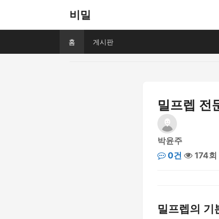
비밀
홈
게시판
밀프렙 전문
박윤주
0건
174회
밀프렙의 기본