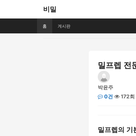
비밀
홈
게시판
밀프렙 전문
박윤주
0건
172회
밀프렙의 기본