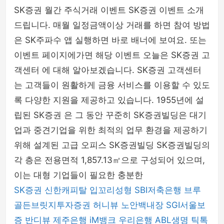
SK증권 월간 주식거래 이벤트 SK증권 이벤트 소개
드립니다. 매월 일정금액이상 거래를 하면 참여 방법
은 SK주파수 앱 실행하면 바로 배너에 보여요. 또는
이벤트 페이지에가면 해당 이벤트 오늘은 SK증권 고
객센터 에 대해 알아보겠습니다. SK증권 고객센터
는 고객들이 원활하게 금융 서비스를 이용할 수 있도
록 다양한 지원을 제공하고 있습니다. 1955년에 설
립된 SK증권 은 그 동안 꾸준히 SK증권빌딩은 대기
업과 중견기업을 위한 최적의 업무 환경을 제공하기
위해 설계된 고급 오피스 SK증권빌딩 SK증권빌딩의
각 층은 전용면적 1,857.13㎡으로 구성되어 있으며,
이는 대형 기업들이 필요한 충분한
SK증권
신한캐피탈
입꼬리성형
SBI저축은행
브루
골든브릿지투자증권
허니뷰
노안백내장
SGI서울보
증
반디뷰
제주은행
iM뱅크
우리은행
ABL생명
틱톡