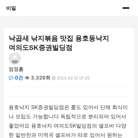
비밀
홈
낙곱새 낚지볶음 맛집 용호동낙지
게시판
여의도SK증권빌딩점
엄정흠
0건
3,329회
2025.02.12 01:25
용호낙지 SK증권빌딩점은 룸도 있어서 단체 회식이
나 모임도 가능합니다 독립적으로 분리되어 있어서
좋았어요 용호낙지 여의도SK빌딩점의 셀프바 다양
한 밑반찬과 미역국 셀프바가 따로 있어서 원하는