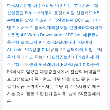
한국시티은행
아주캐피탈
네이트온
롯데손해보험
신영증권
Edge 브라우저
효성캐피탈
신한카드
KB
손해보험
알집
IP 조회
한국산업은행
BC카드
네이버
밴드
에버노트
흥국화재해상보험
신한BNP파리바자
산운용
4K Video Downloader
3DP Net
애큐온저
축은행
텔레그램
반디집
KM플레이어
ING생명
ALTools
PCA생명
지니뮤직 PC 플레이어
웨일 브라
우저
하나카드
처브라이프생명보험
메리츠화재
광
주은행
교보생명
팟플레이어(PotPlayer)
한화증권
SK바사때 믿었던 대형증권사에서 전산의 버벅임으
로 고생했으니 특대형도 너무 믿을 것도 못 된다는
걸 다시금 느끼며~~ 저는 그냥 각 주관사별로 매도
하는 것이 젤로 속편한거 같아유. 낮에 SK증권에서
온