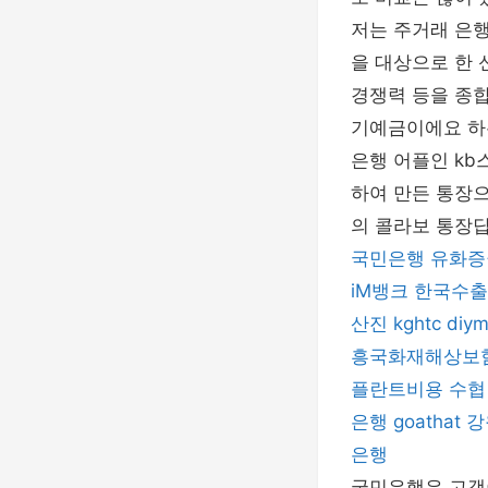
저는 주거래 은행
을 대상으로 한 
경쟁력 등을 종합
기예금이에요 하
은행 어플인 k
하여 만든 통장으
의 콜라보 통장답
국민은행
유화증
iM뱅크
한국수출
산진
kghtc
diym
흥국화재해상보
플란트비용
수협
은행
goathat
강
은행
국민은행은 고객이