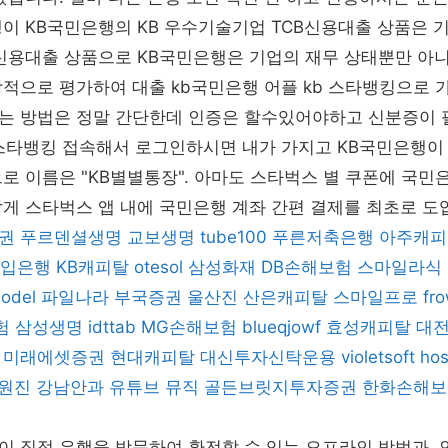
이 KB국민은행의 KB 우수기술기업 TCB신용대출 상품은 
신용대출 상품으로 KB국민은행은 기업의 재무 상태뿐만 아니
적으로 평가하여 대출 kb국민은행 어플 kb 스타뱅킹으로 
는 방법은 정말 간단한데 인증은 할수있어야하고 신분증이 
b스타뱅킹 접속해서 로그인하시면 내가 가지고 KB국민은행이
로 이름은 "KB별별통장". 아마도 스타벅스 별 쿠폰에 국
게 스타벅스 앱 내에 국민은행 계좌 간편 결제를 최초로 도
권
푸르덴셜생명
교보생명
tube100
푸른저축은행
아주캐피
입은행
KB캐피탈
otesol
삼성화재
DB손해보험
스마일라식
odel
파일나라
부국증권
울산진
산은캐피탈
스마일프로
fr
험
삼성생명
idttab
MG손해보험
blueqjowf
효성캐피탈
대
미래에셋증권
현대캐피탈
대신투자신탁운용
violetsoft
hos
원진
강남안과
유튜브 뮤직
골든브릿지투자증권
한화손해보
 직접 은행을 방문하여 환전할 수 있는 오프라인 방법과, 