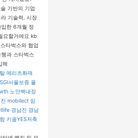
기술 기반의 기업
라 기술력, 시장
가입한 6개월 정
필요할거에요 kb
 스타벅스와 협업
민은행과 스타벅스
입해
탈
메리츠화재
SGI서울보증
울
owth
노안백내장
전진
mobilect
임
tlife
경남진
경남
험
키움YES저축
인터넷 뱅킹 및 모