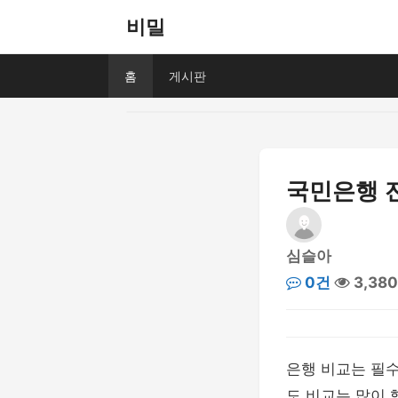
비밀
홈
게시판
국민은행 
심슬아
0건
3,38
은행 비교는 필
도 비교는 많이 