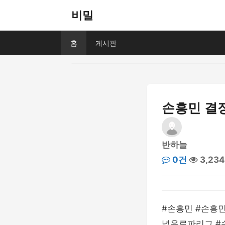
비밀
홈
게시판
손흥민 결장
반하늘
0건
3,23
#손흥민 #손흥
넘유로파리그 #